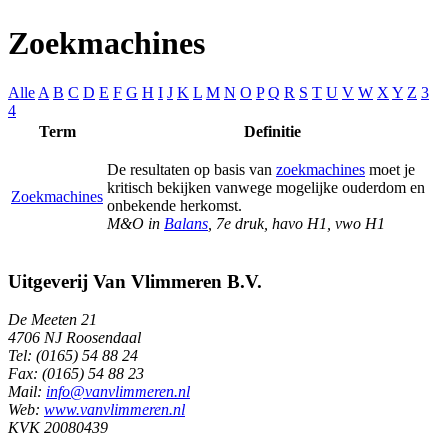
Zoekmachines
Alle
A
B
C
D
E
F
G
H
I
J
K
L
M
N
O
P
Q
R
S
T
U
V
W
X
Y
Z
3
4
Term
Definitie
De resultaten op basis van
zoekmachines
moet je
kritisch bekijken vanwege mogelijke ouderdom en
Zoekmachines
onbekende herkomst.
M&O in
Balans
, 7e druk, havo H1, vwo H1
Uitgeverij Van Vlimmeren B.V.
De Meeten 21
4706 NJ Roosendaal
Tel: (0165) 54 88 24
Fax: (0165) 54 88 23
Mail:
info@vanvlimmeren.nl
Web:
www.vanvlimmeren.nl
KVK 20080439