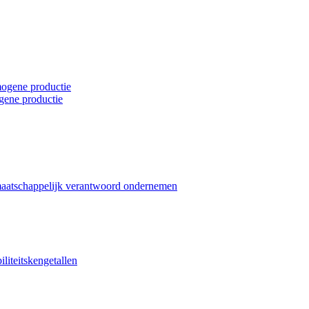
mogene productie
gene productie
maatschappelijk verantwoord ondernemen
liteitskengetallen