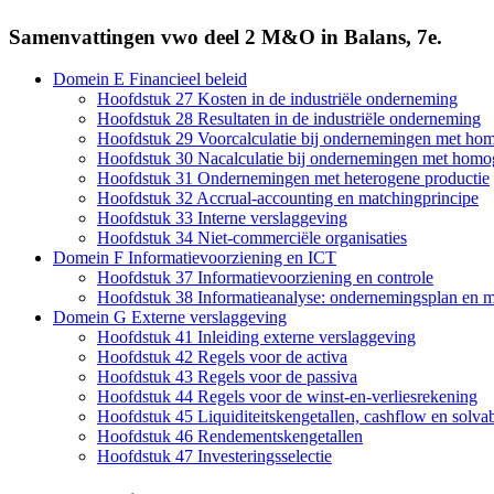
Samenvattingen vwo deel 2 M&O in Balans, 7e.
Domein E Financieel beleid
Hoofdstuk 27 Kosten in de industriële onderneming
Hoofdstuk 28 Resultaten in de industriële onderneming
Hoofdstuk 29 Voorcalculatie bij ondernemingen met ho
Hoofdstuk 30 Nacalculatie bij ondernemingen met homo
Hoofdstuk 31 Ondernemingen met heterogene productie
Hoofdstuk 32 Accrual-accounting en matchingprincipe
Hoofdstuk 33 Interne verslaggeving
Hoofdstuk 34 Niet-commerciële organisaties
Domein F Informatievoorziening en ICT
Hoofdstuk 37 Informatievoorziening en controle
Hoofdstuk 38 Informatieanalyse: ondernemingsplan en 
Domein G Externe verslaggeving
Hoofdstuk 41 Inleiding externe verslaggeving
Hoofdstuk 42 Regels voor de activa
Hoofdstuk 43 Regels voor de passiva
Hoofdstuk 44 Regels voor de winst-en-verliesrekening
Hoofdstuk 45 Liquiditeitskengetallen, cashflow en solvabi
Hoofdstuk 46 Rendementskengetallen
Hoofdstuk 47 Investeringsselectie