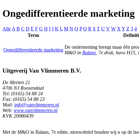
Ongedifferentieerde marketing
Alle
A
B
C
D
E
F
G
H
I
J
K
L
M
N
O
P
Q
R
S
T
U
V
W
X
Y
Z
3
4
Term
Definiti
De onderneming brengt maar één produ
Ongedifferentieerde marketing
M&O in
Balans
, 7e druk, havo H15,
Uitgeverij Van Vlimmeren B.V.
De Meeten 21
4706 NJ Roosendaal
Tel: (0165) 54 88 24
Fax: (0165) 54 88 23
Mail:
info@vanvlimmeren.nl
Web:
www.vanvlimmeren.nl
KVK 20080439
Met de M&O in Balans, 7e editie, nieuwsbrief houden wij u op de ho