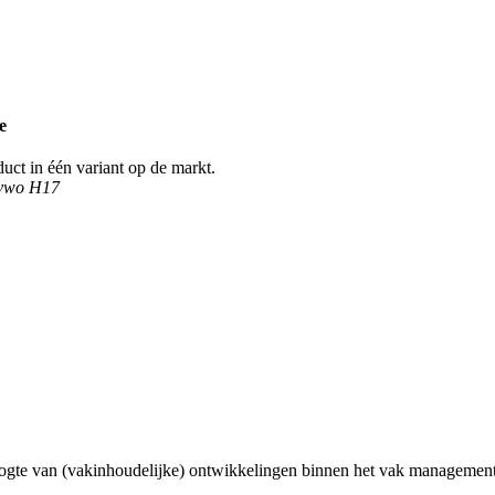
e
ct in één variant op de markt.
 vwo H17
ogte van (vakinhoudelijke) ontwikkelingen binnen het vak management 