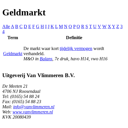
Geldmarkt
Alle
A
B
C
D
E
F
G
H
I
J
K
L
M
N
O
P
Q
R
S
T
U
V
W
X
Y
Z
3
4
Term
Definitie
De markt waar kort
tijdelijk vermogen
wordt
Geldmarkt
verhandeld.
M&O in
Balans
, 7e druk, havo H14, vwo H16
Uitgeverij Van Vlimmeren B.V.
De Meeten 21
4706 NJ Roosendaal
Tel: (0165) 54 88 24
Fax: (0165) 54 88 23
Mail:
info@vanvlimmeren.nl
Web:
www.vanvlimmeren.nl
KVK 20080439