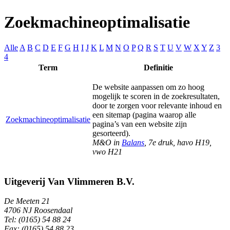
Zoekmachineoptimalisatie
Alle
A
B
C
D
E
F
G
H
I
J
K
L
M
N
O
P
Q
R
S
T
U
V
W
X
Y
Z
3
4
Term
Definitie
De website aanpassen om zo hoog
mogelijk te scoren in de zoekresultaten,
door te zorgen voor relevante inhoud en
een sitemap (pagina waarop alle
Zoekmachineoptimalisatie
pagina’s van een website zijn
gesorteerd).
M&O in
Balans
, 7e druk, havo H19,
vwo H21
Uitgeverij Van Vlimmeren B.V.
De Meeten 21
4706 NJ Roosendaal
Tel: (0165) 54 88 24
Fax: (0165) 54 88 23