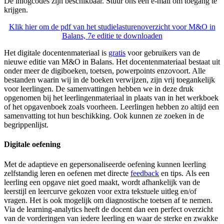
De inlogcodes zijn beschikbaar. Stuur ons een e-mail om toegang te
krijgen.
Klik hier om de pdf van het studielasturenoverzicht voor M&O in
Balans, 7e editie te downloaden
Het digitale docentenmateriaal is
gratis
voor gebruikers van de
nieuwe editie van M&O in Balans. Het docentenmateriaal bestaat uit
onder meer de digiboeken, toetsen, powerpoints enzovoort. Alle
bestanden waarin wij in de boeken verwijzen, zijn vrij toegankelijk
voor leerlingen. De samenvattingen hebben we in deze druk
opgenomen bij het leerlingenmateriaal in plaats van in het werkboek
of het opgavenboek zoals voorheen. Leerlingen hebben zo altijd een
samenvatting tot hun beschikking. Ook kunnen ze zoeken in de
begrippenlijst.
Digitale oefening
Met de adaptieve en gepersonaliseerde oefening kunnen leerling
zelfstandig leren en oefenen met directe
feedback
en tips.
Als een
leerling een opgave niet goed maakt, wordt afhankelijk van de
leerstijl en leercurve gekozen voor extra tekstuele uitleg en/of
vragen. Het is ook mogelijk om diagnostische toetsen af te nemen.
Via de learning-analytics heeft de docent dan een perfect overzicht
van de vorderingen van iedere leerling en waar de sterke en zwakke