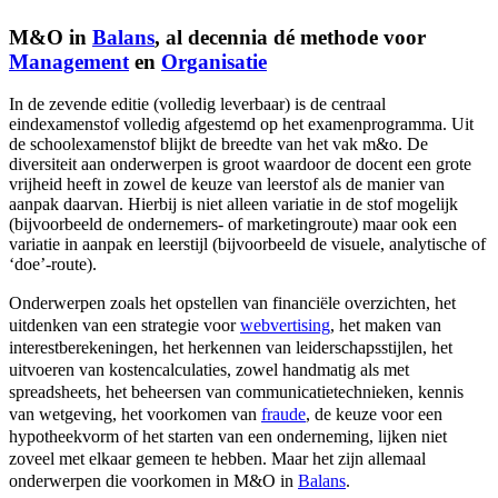
M&O in
Balans
, al decennia dé methode voor
Management
en
Organisatie
In de zevende editie (volledig leverbaar) is de centraal
eindexamenstof volledig afgestemd op het examenprogramma. Uit
de schoolexamenstof blijkt de breedte van het vak m&o. De
diversiteit aan onderwerpen is groot waardoor de docent een grote
vrijheid heeft in zowel de keuze van leerstof als de manier van
aanpak daarvan. Hierbij is niet alleen variatie in de stof mogelijk
(bijvoorbeeld de ondernemers- of marketingroute) maar ook een
variatie in aanpak en leerstijl (bijvoorbeeld de visuele, analytische of
‘doe’-route).
Onderwerpen zoals het opstellen van financiële overzichten, het
uitdenken van een strategie voor
webvertising
, het maken van
interestberekeningen, het herkennen van leiderschapsstijlen, het
uitvoeren van kostencalculaties, zowel handmatig als met
spreadsheets, het beheersen van communicatietechnieken, kennis
van wetgeving, het voorkomen van
fraude
, de keuze voor een
hypotheekvorm of het starten van een onderneming, lijken niet
zoveel met elkaar gemeen te hebben. Maar het zijn allemaal
onderwerpen die voorkomen in M&O in
Balans
.