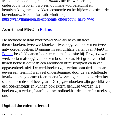
Met de methode Integraal
in Balans
bieden we leerlingen in de
onderbouw havo en vwo een optimale voorbereiding en
kennismaking met de vakken economie en bedrijfseconomie in de
bovenbouw. Meer informatie vindt u op
https://vanvlimmeren.nl/economie-onderbouw-havo-vwo
Assortiment M&O in
Balans
De methode bestaat voor zowel vwo als havo uit twee
theorieboeken, twee werkboeken, twee opgavenboeken en twee
antwoordenboeken. Daarnaast is een digitale variant van M&O in
Balans
beschikbaar en hoort er een methodesite bij. Er zijn zowel
werkboeken als opgavenboeken beschikbaar. Het grote verschil
tussen beide is dat je in een werkboek kunt schrijven en in een
opgavenboek niet. De werkboeken zijn verbruiksmateriaal maar
geven een leerling wel veel ondersteuning, door de verschillende
invul- en vraagvormen is er meer afwisseling en het bevordert het
sneller door de stof heengaan. De opgavenboeken zijn geschikt voor
een boekenfonds en kunnen ook extern gehuurd worden. De
boeken zijn verkrijgbaar bij de schoolboekhandel en rechtstreeks bij
ons.
Digitaal docentenmateriaal